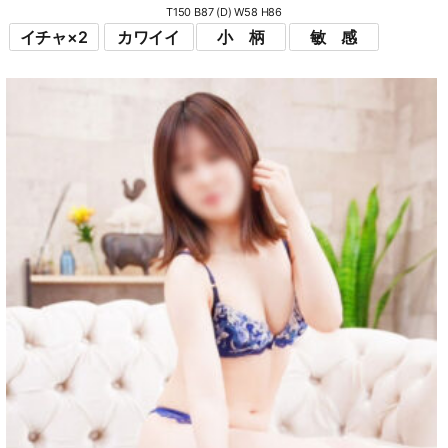
T150 B87 (D) W58 H86
イチャ×2
カワイイ
小 柄
敏 感