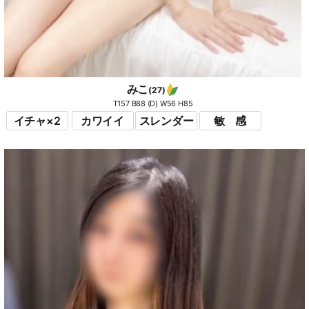
みこ
(27)
T157 B88 (D) W56 H85
イチャ×2
カワイイ
スレンダー
敏 感