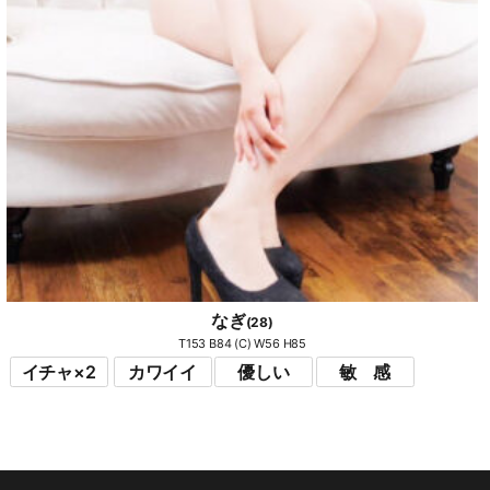
なぎ
(28)
T153 B84 (C) W56 H85
イチャ×2
カワイイ
優しい
敏 感