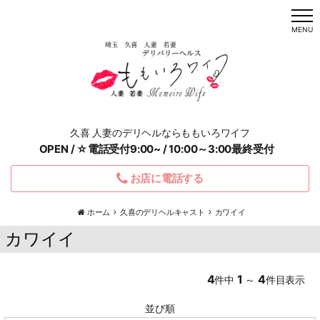
t
o
MENU
g
g
l
e
n
a
v
i
g
a
久喜 人妻のデリヘルならももいろワイフ
t
i
OPEN / ☆電話受付9:00~ / 10:00～3:00最終受付
o
n
お店に電話する
ホーム
久喜のデリヘルキャスト
カワイイ
カワイイ
4
1
4
件中
～
件目表示
並び順