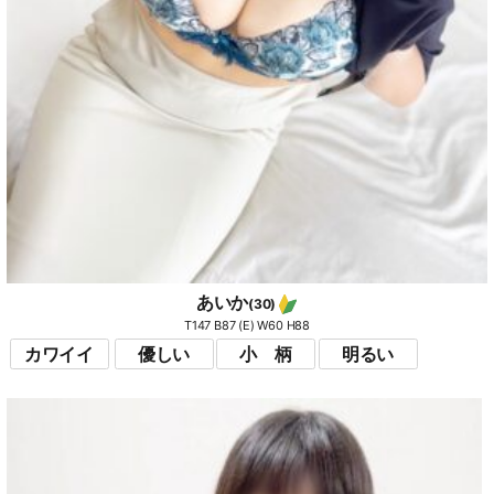
あいか
(30)
T147 B87 (E) W60 H88
カワイイ
優しい
小 柄
明るい