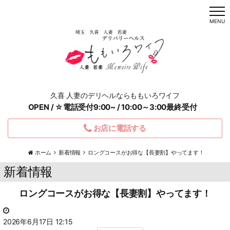
t
o
MENU
g
g
l
e
n
a
v
i
g
a
久喜 人妻のデリヘルならももいろワイフ
t
i
OPEN / ☆電話受付9:00~ / 10:00～3:00最終受付
o
n
お店に電話する
ホーム
新着情報
ロングコースがお得な【長妻割】やってます！
新着情報
ロングコースがお得な【長妻割】やってます！
2026年6月17日 12:15