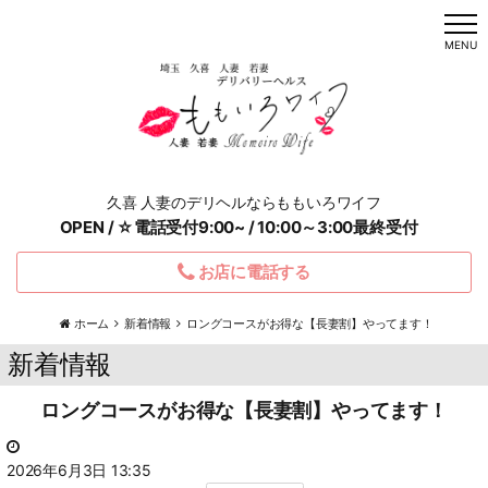
t
o
MENU
g
g
l
e
n
a
v
i
g
a
久喜 人妻のデリヘルならももいろワイフ
t
i
OPEN / ☆電話受付9:00~ / 10:00～3:00最終受付
o
n
お店に電話する
ホーム
新着情報
ロングコースがお得な【長妻割】やってます！
新着情報
ロングコースがお得な【長妻割】やってます！
2026年6月3日 13:35